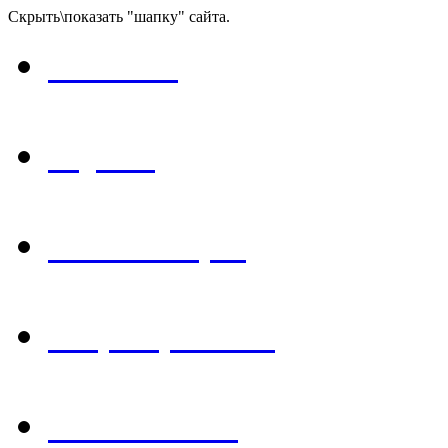
Скрыть\показать "шапку" сайта.
Главная
Музей
Экспозиция
Мероприятия
Библиотека