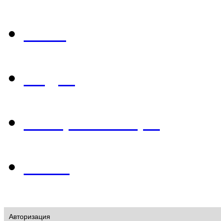
Фото
Видео
История в лицах
О нас
Авторизация