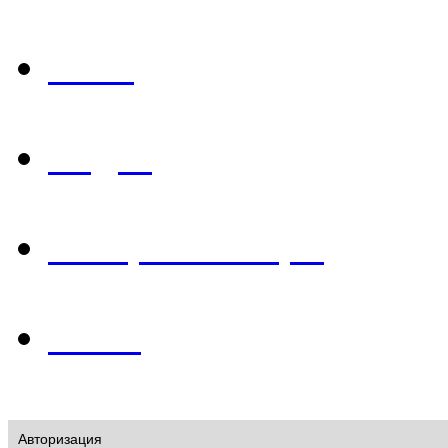
Фото
Видео
История в лицах
О нас
Авторизация