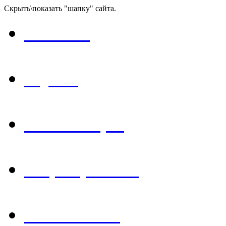
Скрыть\показать "шапку" сайта.
Главная
Музей
Экспозиция
Мероприятия
Библиотека