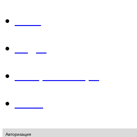
Фото
Видео
История в лицах
О нас
Авторизация