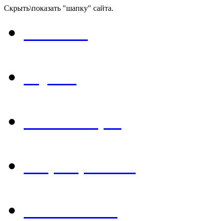
Скрыть\показать "шапку" сайта.
Главная
Музей
Экспозиция
Мероприятия
Библиотека