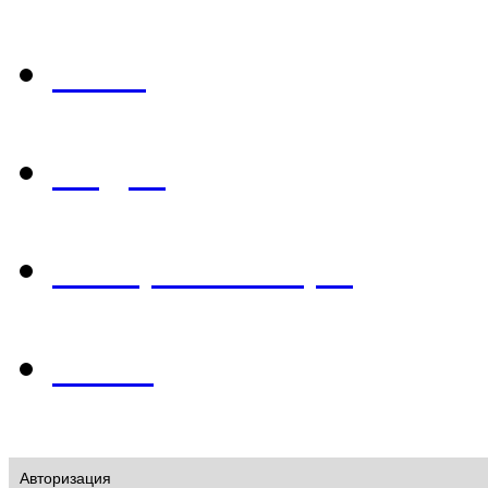
Фото
Видео
История в лицах
О нас
Авторизация