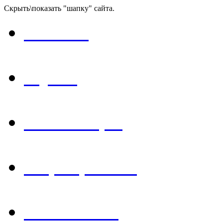
Скрыть\показать "шапку" сайта.
Главная
Музей
Экспозиция
Мероприятия
Библиотека