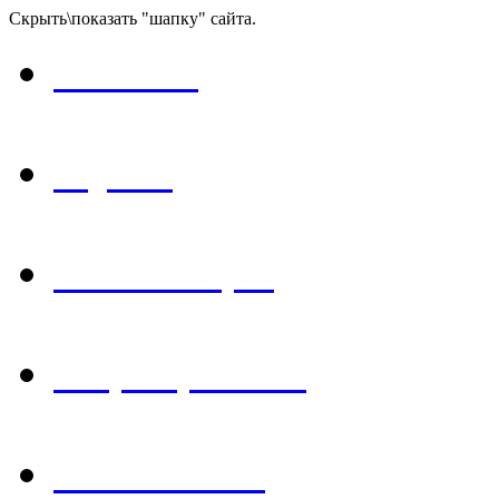
Скрыть\показать "шапку" сайта.
Главная
Музей
Экспозиция
Мероприятия
Библиотека