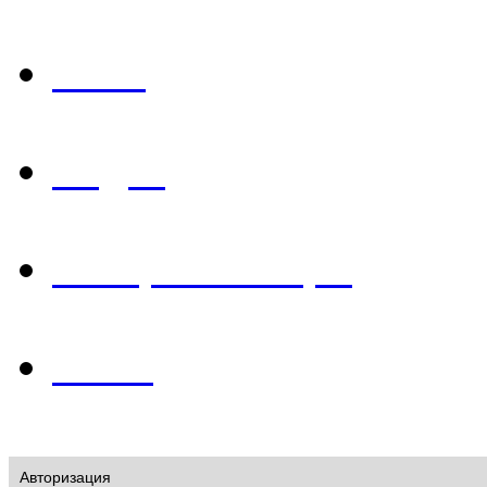
Фото
Видео
История в лицах
О нас
Авторизация