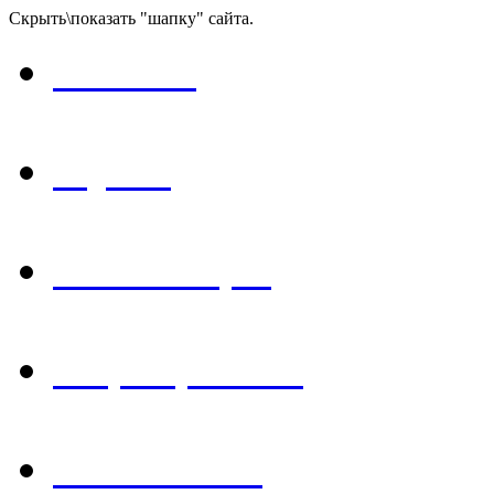
Скрыть\показать "шапку" сайта.
Главная
Музей
Экспозиция
Мероприятия
Библиотека