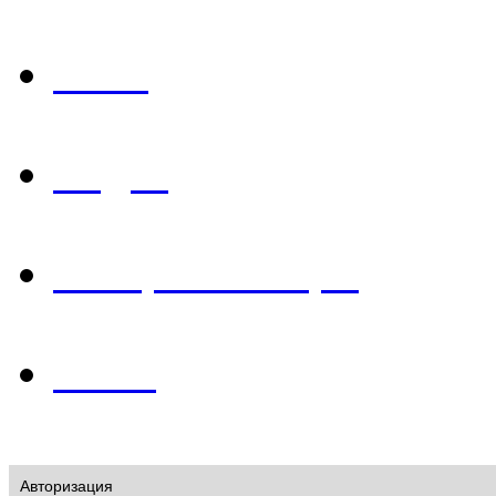
Фото
Видео
История в лицах
О нас
Авторизация